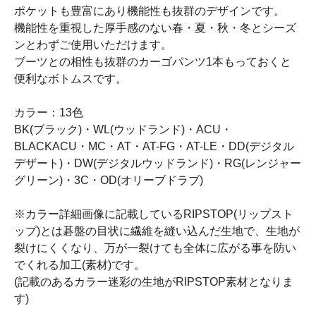
ポケットも豊富にあり機能性も抜群のデザインです。
機能性を重視した厚手感のない春・夏・秋・冬とシーズ
ンとわずご使用いただけます。
ブーツとの相性も抜群のカーゴパンツ1本もっておくと
便利なボトムスです。
カラー：13色
BK(ブラック)・WL(ウッドランド)・ACU・
BLACKACU・MC・AT・AT-FG・AT-LE・DD(デジタル
デザート)・DW(デジタルウッドランド)・RG(レンジャー
グリーン)・3C・OD(オリーブドラブ)
※カラー詳細画像に記載しているRIPSTOP(リップスト
ップ)とは碁盤の目状に繊維を縫い込んだ生地で、生地が
裂けにくくなり、万が一裂けても全体に広がる事を防い
でくれる加工(素材)です。
(記載のあるカラー迷彩の生地がRIPSTOP素材となりま
す)